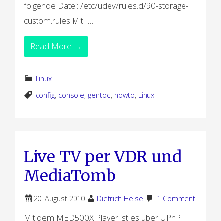
folgende Datei: /etc/udev/rules.d/90-storage-
custom.rules Mit […]
Read More →
Linux
config
,
console
,
gentoo
,
howto
,
Linux
Live TV per VDR und
MediaTomb
20. August 2010
Dietrich Heise
1 Comment
Mit dem MED500X Player ist es über UPnP