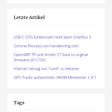
u
m
Letzte Artikel
m
e
USB-C OTG funktioniert nicht beim OnePlus 5
r
Schöne Plissees von handelsring.com
i
OpenWRT TP-Link Archer C7 back to original
firmware (AC1750)
e
VServer Umzug von 1und1 zu Hetzner
r
GPS Tracks aufzeichnen: NAVIN MiniHomer 2.4.1
u
n
g
Tags