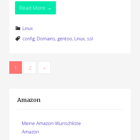
Read More →
Linux
config
,
Domains
,
gentoo
,
Linux
,
ssl
S
1
2
»
e
i
Amazon
t
e
Meine Amazon-Wunschliste
n
Amazon
n