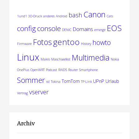
d
e
Canon
bash
1und1
3D-Druck
anderes
Android
Cats
r
EOS
config
console
Domains
DENIC
emerge
B
gentoo
Fotos
howto
e
Firmware
History
Linux
Multimedia
i
Makro
Maschseefest
Nokia
t
OnePlus
OpenWRT
Podcast
RAID5
Router
Smartphone
Sommer
r
TomTom
UPnP
Urlaub
ssl
Tokina
TP-Link
vserver
ä
Vertrag
g
e
Archiv