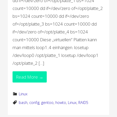
dd if=/dev/zero of=/opt/platte_1 bs=1024
count=10000 dd if=/dev/zero of=/opt/platte_2
bs=1024 count=10000 dd if=/dev/zero
of=/opt/platte_3 bs=1024 count=10000 dd
if=/dev/zero of=/opt/platte_4 bs=1024
count=10000 Diese „virtuellen“ Platten kann
man mittels loop1..4 einhängen. losetup
/dev/loop0 /opt/platte_1 losetup /dev/loop1
/opt/platte_2 […]
Read More →
Linux
bash
,
config
,
gentoo
,
howto
,
Linux
,
RAID5