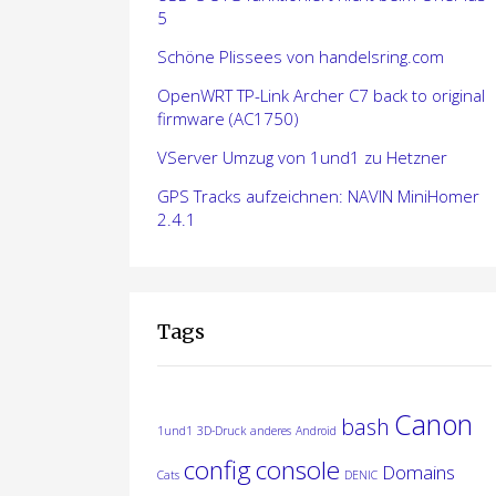
5
Schöne Plissees von handelsring.com
OpenWRT TP-Link Archer C7 back to original
firmware (AC1750)
VServer Umzug von 1und1 zu Hetzner
GPS Tracks aufzeichnen: NAVIN MiniHomer
2.4.1
Tags
Canon
bash
1und1
3D-Druck
anderes
Android
config
console
Domains
Cats
DENIC