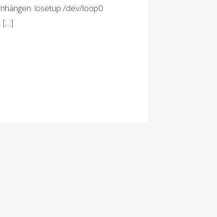
 einhängen. losetup /dev/loop0
 […]