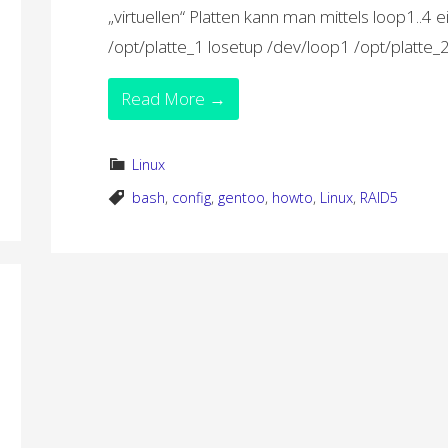
„virtuellen“ Platten kann man mittels loop1..4
/opt/platte_1 losetup /dev/loop1 /opt/platte_2
Read More →
Linux
bash
,
config
,
gentoo
,
howto
,
Linux
,
RAID5