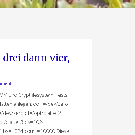
 drei dann vier,
mment
LVM und Cryptfilesystem. Tests
Platten anlegen: dd if=/dev/zero
/dev/zero of=/opt/platte_2
pt/platte_3 bs=1024
e_4 bs=1024 count=10000 Diese