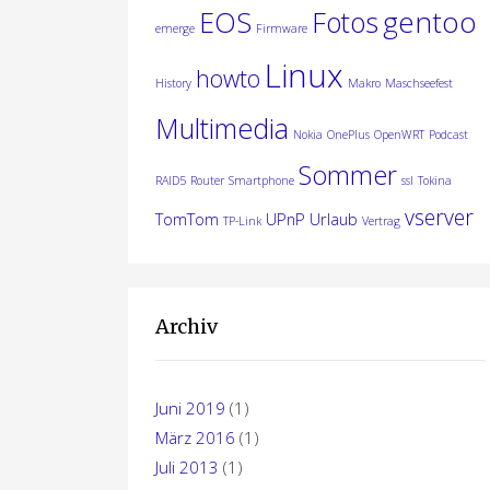
gentoo
EOS
Fotos
emerge
Firmware
Linux
howto
History
Makro
Maschseefest
Multimedia
Nokia
OnePlus
OpenWRT
Podcast
Sommer
RAID5
Router
Smartphone
ssl
Tokina
vserver
TomTom
UPnP
Urlaub
TP-Link
Vertrag
Archiv
Juni 2019
(1)
März 2016
(1)
Juli 2013
(1)