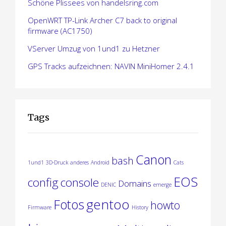
Schöne Plissees von handelsring.com
OpenWRT TP-Link Archer C7 back to original
firmware (AC1750)
VServer Umzug von 1und1 zu Hetzner
GPS Tracks aufzeichnen: NAVIN MiniHomer 2.4.1
Tags
Canon
bash
1und1
3D-Druck
anderes
Android
Cats
EOS
config
console
Domains
DENIC
emerge
gentoo
Fotos
howto
Firmware
History