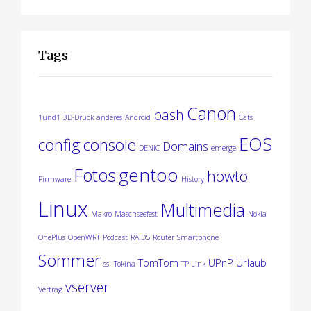
Tags
Canon
bash
1und1
3D-Druck
anderes
Android
Cats
EOS
config
console
Domains
DENIC
emerge
gentoo
Fotos
howto
Firmware
History
Linux
Multimedia
Makro
Maschseefest
Nokia
OnePlus
OpenWRT
Podcast
RAID5
Router
Smartphone
Sommer
TomTom
UPnP
Urlaub
ssl
Tokina
TP-Link
vserver
Vertrag