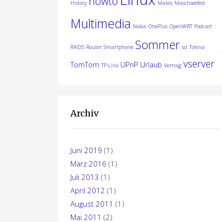
howto
History
Makro
Maschseefest
Multimedia
Nokia
OnePlus
OpenWRT
Podcast
Sommer
RAID5
Router
Smartphone
ssl
Tokina
vserver
TomTom
UPnP
Urlaub
TP-Link
Vertrag
Archiv
Juni 2019
(1)
März 2016
(1)
Juli 2013
(1)
April 2012
(1)
August 2011
(1)
Mai 2011
(2)