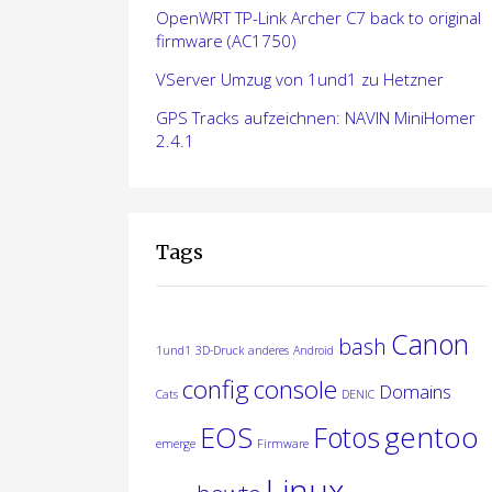
OpenWRT TP-Link Archer C7 back to original
firmware (AC1750)
VServer Umzug von 1und1 zu Hetzner
GPS Tracks aufzeichnen: NAVIN MiniHomer
2.4.1
Tags
Canon
bash
1und1
3D-Druck
anderes
Android
config
console
Domains
Cats
DENIC
gentoo
EOS
Fotos
emerge
Firmware
Linux