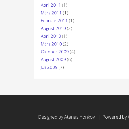
April 2011
(1)
März 2011
(1)
Februar 2011
(1)
August 2010
(2)
April 2010
(1)
März 2010
(2)
Oktober 2009
(4)
August 2009
(6)
Juli 2009
(7)
Designed by Atanas Yonkov
||
Powered by 