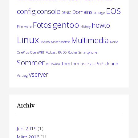
EOS
config
console
Domains
DENIC
emerge
gentoo
Fotos
howto
Firmware
History
Linux
Multimedia
Makro
Maschseefest
Nokia
OnePlus
OpenWRT
Podcast
RAID5
Router
Smartphone
Sommer
TomTom
UPnP
Urlaub
ssl
Tokina
TP-Link
vserver
Vertrag
Archiv
Juni 2019
(1)
März 2016
(1)