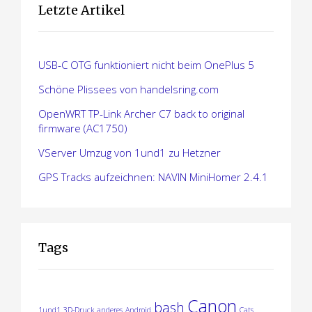
g
Letzte Artikel
a
t
USB-C OTG funktioniert nicht beim OnePlus 5
i
Schöne Plissees von handelsring.com
o
OpenWRT TP-Link Archer C7 back to original
firmware (AC1750)
n
VServer Umzug von 1und1 zu Hetzner
GPS Tracks aufzeichnen: NAVIN MiniHomer 2.4.1
Tags
Canon
bash
1und1
3D-Druck
anderes
Android
Cats