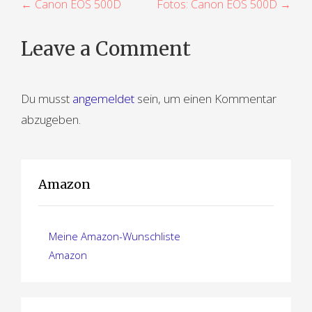
B
← Canon EOS 500D
Fotos: Canon EOS 500D →
e
Leave a Comment
i
t
Du musst
angemeldet
sein, um einen Kommentar
r
abzugeben.
a
g
Amazon
s
n
Meine Amazon-Wunschliste
a
Amazon
v
i