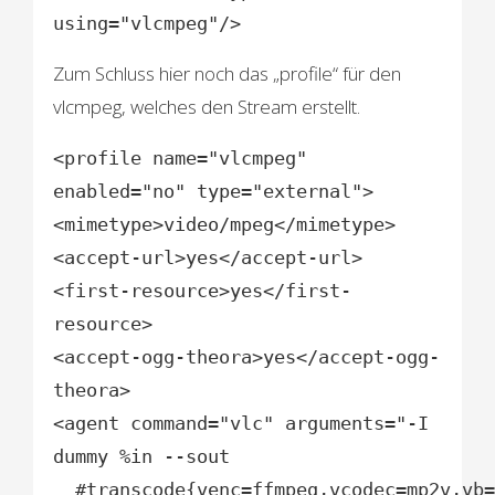
using="vlcmpeg"/>
Zum Schluss hier noch das „profile“ für den
vlcmpeg, welches den Stream erstellt.
<profile name="vlcmpeg"
enabled="no" type="external">
<mimetype>video/mpeg</mimetype>
<accept-url>yes</accept-url>
<first-resource>yes</first-
resource>
<accept-ogg-theora>yes</accept-ogg-
theora>
<agent command="vlc" arguments="-I
dummy %in --sout
#transcode{venc=ffmpeg,vcodec=mp2v,vb=4