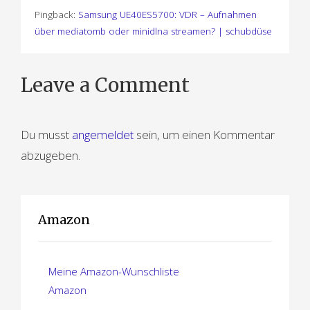
a
Pingback:
Samsung UE40ES5700: VDR – Aufnahmen
über mediatomb oder minidlna streamen? | schubdüse
g
s
Leave a Comment
n
a
Du musst
angemeldet
sein, um einen Kommentar
v
abzugeben.
i
g
Amazon
a
t
Meine Amazon-Wunschliste
i
Amazon