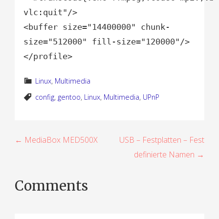
vlc:quit"/>
<buffer size="14400000" chunk-
size="512000" fill-size="120000"/>
</profile>
Linux
,
Multimedia
config
,
gentoo
,
Linux
,
Multimedia
,
UPnP
B
← MediaBox MED500X
USB – Festplatten – Fest
definierte Namen →
e
i
Comments
t
r