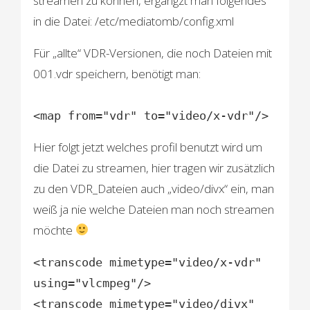
streamen zu können, ergängzt man folgendes
in die Datei: /etc/mediatomb/config.xml
Für „allte“ VDR-Versionen, die noch Dateien mit
001.vdr speichern, benötigt man:
<map from="vdr" to="video/x-vdr"/>
Hier folgt jetzt welches profil benutzt wird um
die Datei zu streamen, hier tragen wir zusätzlich
zu den VDR_Dateien auch „video/divx“ ein, man
weiß ja nie welche Dateien man noch streamen
möchte
<transcode mimetype="video/x-vdr"
using="vlcmpeg"/>
<transcode mimetype="video/divx"