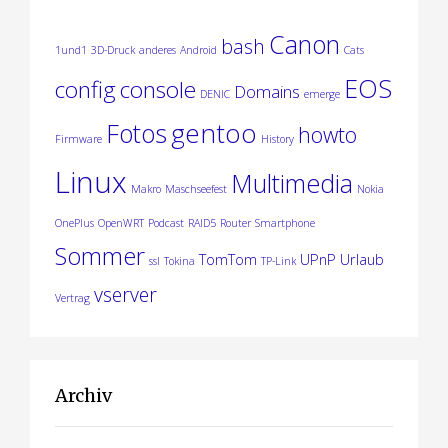
Canon
bash
1und1
3D-Druck
anderes
Android
Cats
EOS
config
console
Domains
DENIC
emerge
gentoo
Fotos
howto
Firmware
History
Linux
Multimedia
Makro
Maschseefest
Nokia
OnePlus
OpenWRT
Podcast
RAID5
Router
Smartphone
Sommer
TomTom
UPnP
Urlaub
ssl
Tokina
TP-Link
vserver
Vertrag
Archiv