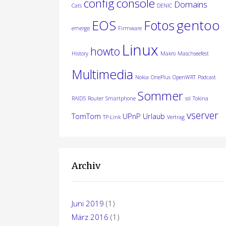
config
console
Domains
Cats
DENIC
gentoo
EOS
Fotos
emerge
Firmware
Linux
howto
History
Makro
Maschseefest
Multimedia
Nokia
OnePlus
OpenWRT
Podcast
Sommer
RAID5
Router
Smartphone
ssl
Tokina
vserver
TomTom
UPnP
Urlaub
TP-Link
Vertrag
Archiv
Juni 2019
(1)
März 2016
(1)