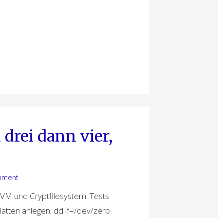
 drei dann vier,
mment
LVM und Cryptfilesystem. Tests
Platten anlegen: dd if=/dev/zero