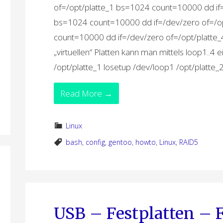
of=/opt/platte_1 bs=1024 count=10000 dd if=
bs=1024 count=10000 dd if=/dev/zero of=/o
count=10000 dd if=/dev/zero of=/opt/platt
„virtuellen“ Platten kann man mittels loop1..4
/opt/platte_1 losetup /dev/loop1 /opt/platte_2
Read More →
Linux
bash
,
config
,
gentoo
,
howto
,
Linux
,
RAID5
USB – Festplatten – F