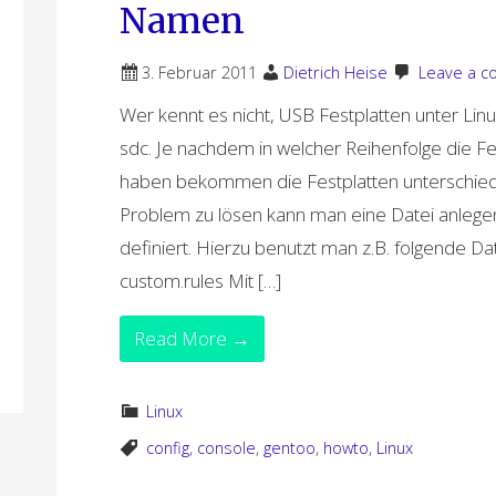
Namen
3. Februar 2011
Dietrich Heise
Leave a 
Wer kennt es nicht, USB Festplatten unter Lin
sdc. Je nachdem in welcher Reihenfolge die F
haben bekommen die Festplatten unterschie
Problem zu lösen kann man eine Datei anlege
definiert. Hierzu benutzt man z.B. folgende Da
custom.rules Mit […]
Read More →
Linux
config
,
console
,
gentoo
,
howto
,
Linux