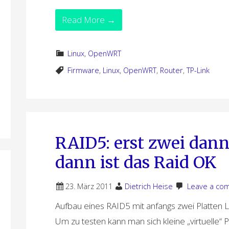
Read More →
Linux
,
OpenWRT
Firmware
,
Linux
,
OpenWRT
,
Router
,
TP-Link
RAID5: erst zwei dann
dann ist das Raid OK
23. März 2011
Dietrich Heise
Leave a co
Aufbau eines RAID5 mit anfangs zwei Platten 
Um zu testen kann man sich kleine „virtuelle“ 