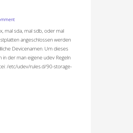
comment
ux, mal sda, mal sdb, oder mal
estplatten angeschlossen werden
dliche Devicenamen. Um dieses
n in der man eigene udev Regeln
tei: /etc/udev/rules.d/90-storage-