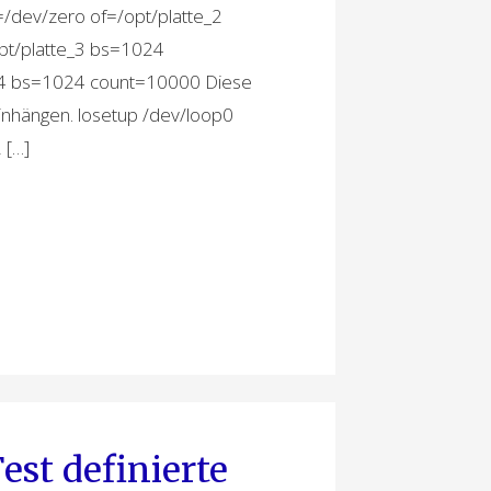
/dev/zero of=/opt/platte_2
pt/platte_3 bs=1024
e_4 bs=1024 count=10000 Diese
 einhängen. losetup /dev/loop0
 […]
est definierte