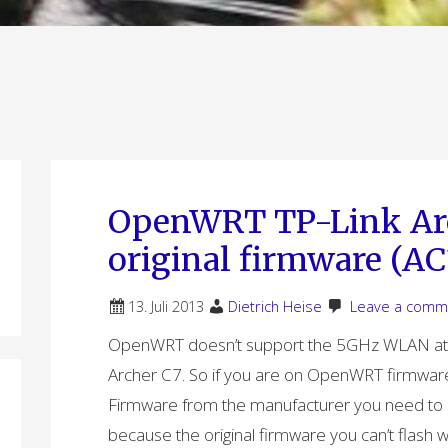
OpenWRT TP-Link Arc
original firmware (AC
13. Juli 2013
Dietrich Heise
Leave a comm
OpenWRT doesn’t support the 5GHz WLAN at 
Archer C7. So if you are on OpenWRT firmware 
Firmware from the manufacturer you need to m
because the original firmware you can’t flash