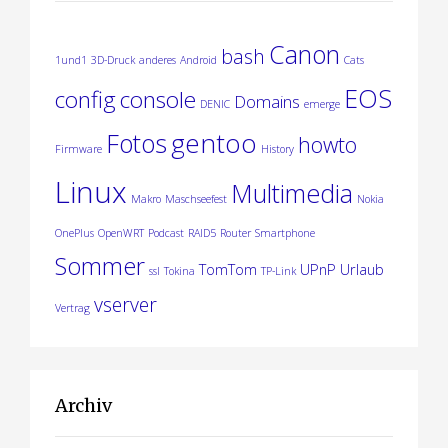
e
r
Canon
bash
1und1
3D-Druck
anderes
Android
Cats
B
EOS
config
console
Domains
e
DENIC
emerge
gentoo
Fotos
howto
i
Firmware
History
Linux
t
Multimedia
Makro
Maschseefest
Nokia
r
OnePlus
OpenWRT
Podcast
RAID5
Router
Smartphone
ä
Sommer
TomTom
UPnP
Urlaub
ssl
Tokina
TP-Link
g
vserver
Vertrag
e
Archiv