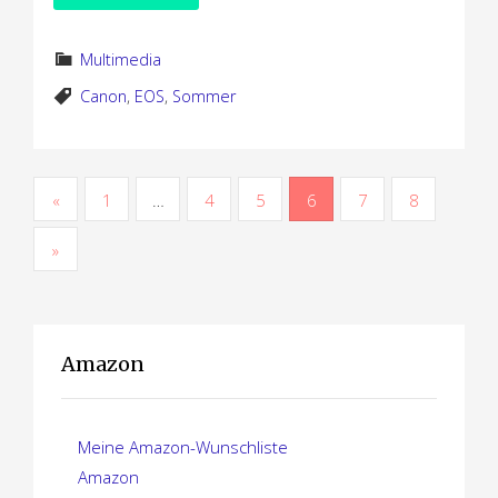
Multimedia
Canon
,
EOS
,
Sommer
S
«
1
…
4
5
6
7
8
e
»
i
t
e
Amazon
n
n
Meine Amazon-Wunschliste
Amazon
u