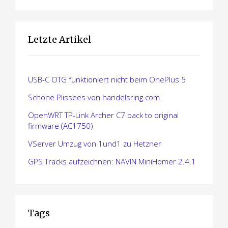
m
m
Letzte Artikel
e
r
USB-C OTG funktioniert nicht beim OnePlus 5
i
Schöne Plissees von handelsring.com
e
OpenWRT TP-Link Archer C7 back to original
firmware (AC1750)
r
VServer Umzug von 1und1 zu Hetzner
u
GPS Tracks aufzeichnen: NAVIN MiniHomer 2.4.1
n
g
d
Tags